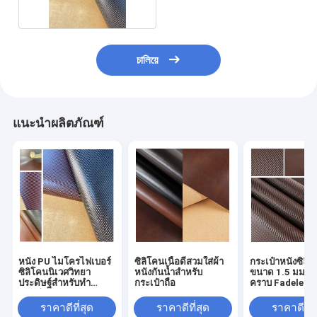
চালিয়ে
แนะนำผลิตภัณฑ์
หนัง PU ไมโครไฟเบอร์
ซิลิโคนเนื้อดีสวมใส่ผ้า
กระเป๋าหนังซิลิ
ซิลิโคนนิเวศวิทยา
หนังกันน้ำสำหรับ
ขนาด 1.5 มม. ท
ประดิษฐ์สำหรับทำ
กระเป๋าถือ
คราบ Fadeless
กระเป๋า
ราคาดีที่สุด
ราคาดีที่สุด
ราคาดีที่ส